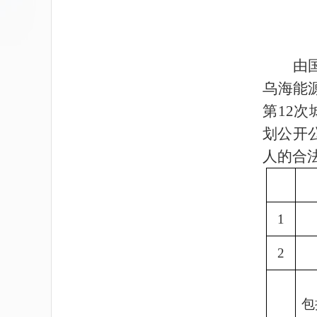
由
乌海能
第
12
次
划公开
人的合
1
2
包