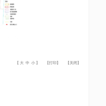
【
大
中
小
】
【
打印
】
【
关闭
】