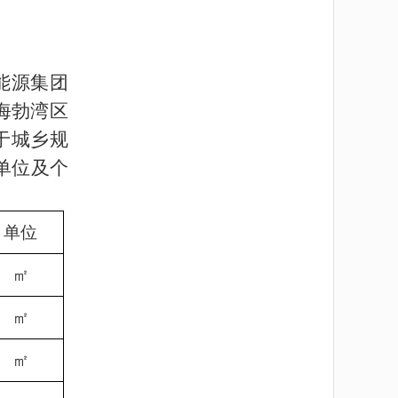
能源集团
海勃湾区
于城乡规
单位及个
单位
㎡
㎡
㎡